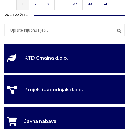
1
2
3
…
47
48
PRETRAŽITE
Dobro došli na
Dobro došli na
Dobro došli u selo
Dobro došli u selo
KTD Gmajna d.o.o.
službene stranice
službene stranice
kulina
kulina
Općine Jagodnjak
Općine Jagodnjak
Projekti Jagodnjak d.o.o.
Javna nabava