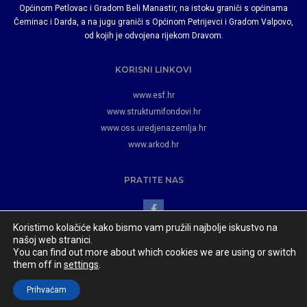
Općinom Petlovac i Gradom Beli Manastir, na istoku graniči s općinama
Čeminac i Darda, a na jugu graniči s Općinom Petrijevci i Gradom Valpovo,
od kojih je odvojena rijekom Dravom.
KORISNI LINKOVI
www.esf.hr
www.strukturnifondovi.hr
www.oss.uredjenazemlja.hr
www.arkod.hr
PRATITE NAS
Koristimo kolačiće kako bismo vam pružili najbolje iskustvo na
našoj web stranici.
You can find out more about which cookies we are using or switch
them off in
settings
.
Općina Jagodnjak
© 2023 Razvoj i održavanje:
www.appydevelopment.com
Prihvaćam