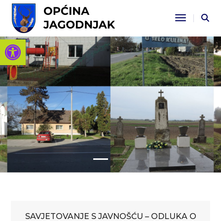
Toggle Na
Open toolbar
SAVJETOVANJE S JAVNOŠĆU – ODLUKA O