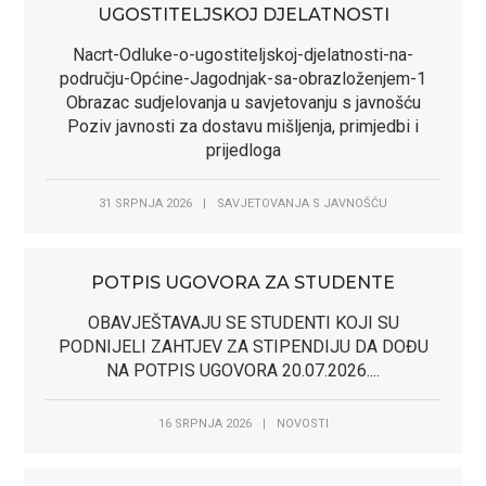
UGOSTITELJSKOJ DJELATNOSTI
Nacrt-Odluke-o-ugostiteljskoj-djelatnosti-na-
području-Općine-Jagodnjak-sa-obrazloženjem-1
Obrazac sudjelovanja u savjetovanju s javnošću
Poziv javnosti za dostavu mišljenja, primjedbi i
prijedloga
31 SRPNJA 2026
|
SAVJETOVANJA S JAVNOŠĆU
POTPIS UGOVORA ZA STUDENTE
OBAVJEŠTAVAJU SE STUDENTI KOJI SU
PODNIJELI ZAHTJEV ZA STIPENDIJU DA DOĐU
NA POTPIS UGOVORA 20.07.2026....
16 SRPNJA 2026
|
NOVOSTI