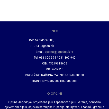
INFO
Borisa Kidriča 100,
31 324 Jagodnjak
Email:
opcina@jagodnjak.hr
Tel: 031 300 994 / 031 300 940
OIB: 43219618605
MB: 2639815
BROJ ŽIRO RAČUNA: 2407000-1860900008
IBAN: HR2924070001860900008
O OPĆINI
Općina Jagodnjak smještena je u zapadnom dijelu Baranje, odnosno
sjevernom dijelu Osječko-baranjske županije. Na sjeveru i zapadu graniči s