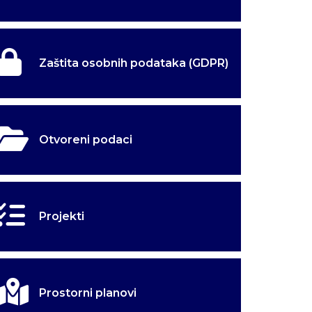
Zaštita osobnih podataka (GDPR)
Otvoreni podaci
Projekti
užbene
užbene
kulina
kulina
Prostorni planovi