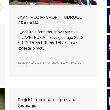
ce Općine Ja
ce Općine Ja
JAVNI POZIV- SPORT I UDRUGE
GRAĐANA
1_odluka o formiranju povjerenstva
2_JAVNI POZIV_natjecaj udruge 2026
3_UPUTA ZA PRIJAVITELJE obrazac
izvještaj o radu...
,
12 SIJEČNJA 2026
|
NATJEČAJI I JAVNI POZIVI
NOVOSTI
Projekt koordinator- poziv na
testiranje