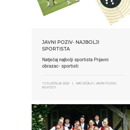
strani
strani
JAVNI POZIV- NAJBOLJI
SPORTISTA
Natječaj najbolji sportista Prijavni
obrazac- sportisti
,
12 SIJEČNJA 2026
|
NATJEČAJI I JAVNI POZIVI
NOVOSTI