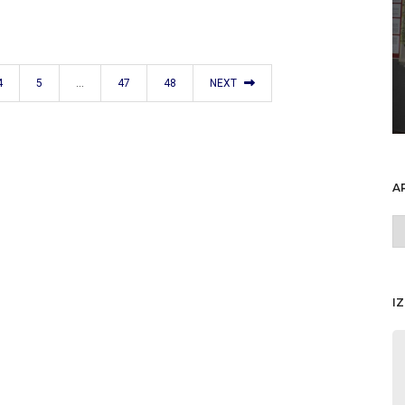
4
5
…
47
48
NEXT
A
A
o
I