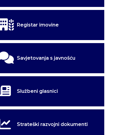
godnjak
godnjak
Registar imovine
Savjetovanja s javnošću
Službeni glasnici
Strateški razvojni dokumenti