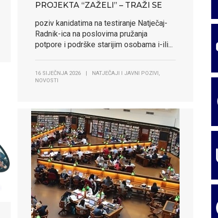
PROJEKTA “ZAŽELI” – TRAŽI SE
poziv kanidatima na testiranje Natječaj-
Radnik-ica na poslovima pružanja
potpore i podrške starijim osobama i-ili...
,
16 SIJEČNJA 2026
|
NATJEČAJI I JAVNI POZIVI
NOVOSTI