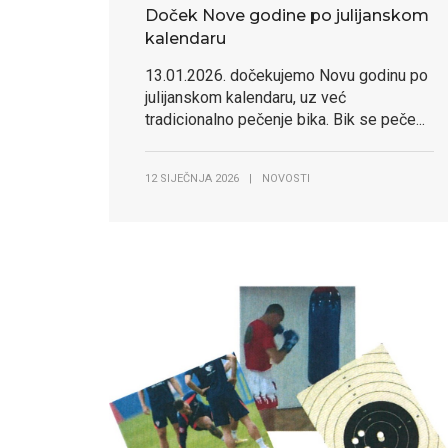
Doček Nove godine po julijanskom
kalendaru
13.01.2026. dočekujemo Novu godinu po
julijanskom kalendaru, uz već
tradicionalno pečenje bika. Bik se peče...
12 SIJEČNJA 2026
|
NOVOSTI
Dobro
Dobro
Dobro
Dobro