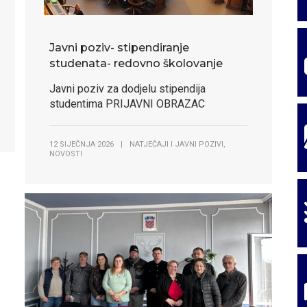
Javni poziv- stipendiranje
studenata- redovno školovanje
Javni poziv za dodjelu stipendija
studentima PRIJAVNI OBRAZAC
,
12 SIJEČNJA 2026
|
NATJEČAJI I JAVNI POZIVI
NOVOSTI
 došli na sl
 došli na sl
 došli u selo 
 došli u selo 