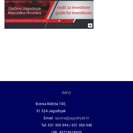
INFO
Borisa Kidriča 100,
31 324 Jagodnjak
Email:
opcina@jagodnjak.hr
Tel: 031 300 994 / 031 300 940
OIB: 43219618605