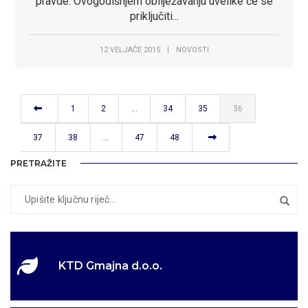
pravde. Ovogodišnjem obilježavanju uvelike će se
priključiti...
12 VELJAČE 2015
|
NOVOSTI
1
2
…
34
35
36
37
38
…
47
48
PRETRAŽITE
KTD Gmajna d.o.o.