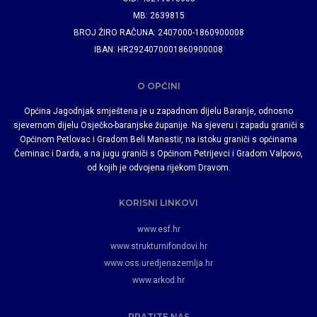
MB: 2639815
BROJ ŽIRO RAČUNA: 2407000-1860900008
IBAN: HR2924070001860900008
O OPĆINI
Općina Jagodnjak smještena je u zapadnom dijelu Baranje, odnosno
sjevernom dijelu Osječko-baranjske županije. Na sjeveru i zapadu graniči s
Općinom Petlovac i Gradom Beli Manastir, na istoku graniči s općinama
Čeminac i Darda, a na jugu graniči s Općinom Petrijevci i Gradom Valpovo,
od kojih je odvojena rijekom Dravom.
KORISNI LINKOVI
www.esf.hr
www.strukturnifondovi.hr
www.oss.uredjenazemlja.hr
www.arkod.hr
PRATITE NAS