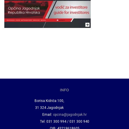
INFO
Borisa Kidriča 100,
31 324 Jagodnjak
Email:
opcina@jagodnjak.hr
Tel: 031 300 994 / 031 300 940
OIB: 43219618605