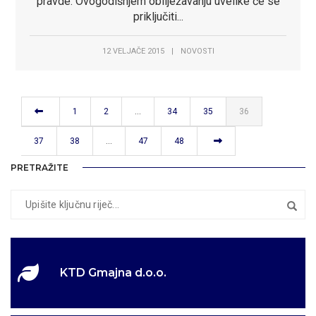
pravde. Ovogodišnjem obilježavanju uvelike će se
priključiti...
12 VELJAČE 2015
|
NOVOSTI
1
2
…
34
35
36
37
38
…
47
48
PRETRAŽITE
KTD Gmajna d.o.o.