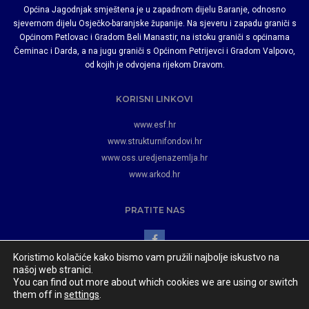
Općina Jagodnjak smještena je u zapadnom dijelu Baranje, odnosno
sjevernom dijelu Osječko-baranjske županije. Na sjeveru i zapadu graniči s
Općinom Petlovac i Gradom Beli Manastir, na istoku graniči s općinama
Čeminac i Darda, a na jugu graniči s Općinom Petrijevci i Gradom Valpovo,
od kojih je odvojena rijekom Dravom.
KORISNI LINKOVI
www.esf.hr
www.strukturnifondovi.hr
www.oss.uredjenazemlja.hr
www.arkod.hr
PRATITE NAS
Koristimo kolačiće kako bismo vam pružili najbolje iskustvo na
našoj web stranici.
You can find out more about which cookies we are using or switch
them off in
settings
.
Općina Jagodnjak