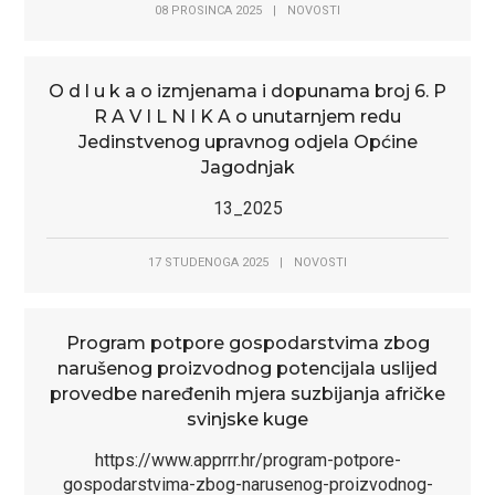
08 PROSINCA 2025
|
NOVOSTI
O d l u k a o izmjenama i dopunama broj 6. P
R A V I L N I K A o unutarnjem redu
Jedinstvenog upravnog odjela Općine
Jagodnjak
13_2025
17 STUDENOGA 2025
|
NOVOSTI
Program potpore gospodarstvima zbog
narušenog proizvodnog potencijala uslijed
provedbe naređenih mjera suzbijanja afričke
svinjske kuge
https://www.apprrr.hr/program-potpore-
gospodarstvima-zbog-narusenog-proizvodnog-