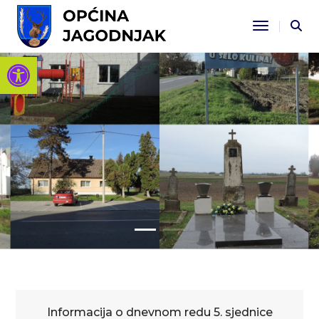
Toggle Na
Open toolbar
Informacija o dnevnom redu 5. sjednice