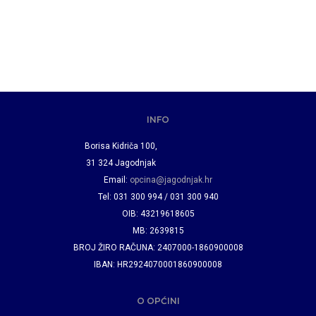
INFO
Borisa Kidriča 100,
31 324 Jagodnjak
Email:
opcina@jagodnjak.hr
Tel: 031 300 994 / 031 300 940
OIB: 43219618605
MB: 2639815
BROJ ŽIRO RAČUNA: 2407000-1860900008
IBAN: HR2924070001860900008
O OPĆINI