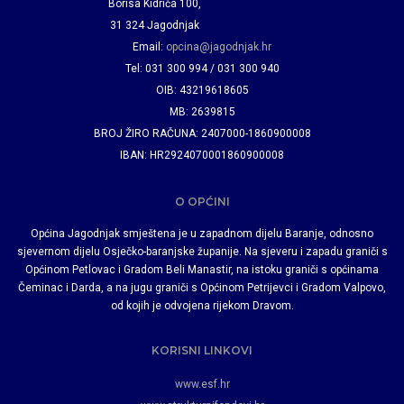
Borisa Kidriča 100,
31 324 Jagodnjak
Email:
opcina@jagodnjak.hr
Tel: 031 300 994 / 031 300 940
OIB: 43219618605
MB: 2639815
BROJ ŽIRO RAČUNA: 2407000-1860900008
IBAN: HR2924070001860900008
O OPĆINI
Općina Jagodnjak smještena je u zapadnom dijelu Baranje, odnosno
sjevernom dijelu Osječko-baranjske županije. Na sjeveru i zapadu graniči s
Općinom Petlovac i Gradom Beli Manastir, na istoku graniči s općinama
Čeminac i Darda, a na jugu graniči s Općinom Petrijevci i Gradom Valpovo,
od kojih je odvojena rijekom Dravom.
KORISNI LINKOVI
www.esf.hr