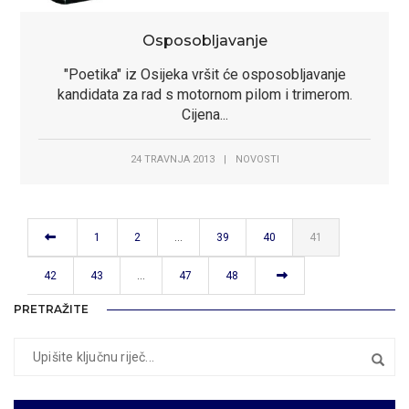
Osposobljavanje
"Poetika" iz Osijeka vršit će osposobljavanje
Dobro došli na
Dobro došli na
kandidata za rad s motornom pilom i trimerom.
Dobro došli u selo
Dobro došli u selo
Cijena...
službene stranice
službene stranice
kulina
kulina
Općine Jagodnjak
Općine Jagodnjak
24 TRAVNJA 2013
|
NOVOSTI
1
2
…
39
40
41
42
43
…
47
48
PRETRAŽITE