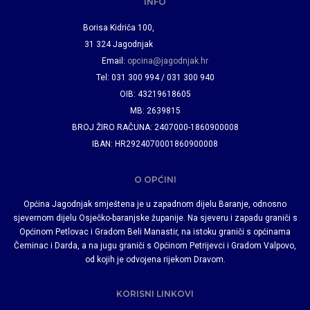
INFO
Borisa Kidriča 100,
31 324 Jagodnjak
Email:
opcina@jagodnjak.hr
Tel: 031 300 994 / 031 300 940
OIB: 43219618605
MB: 2639815
BROJ ŽIRO RAČUNA: 2407000-1860900008
IBAN: HR2924070001860900008
O OPĆINI
Općina Jagodnjak smještena je u zapadnom dijelu Baranje, odnosno
sjevernom dijelu Osječko-baranjske županije. Na sjeveru i zapadu graniči s
Općinom Petlovac i Gradom Beli Manastir, na istoku graniči s općinama
Čeminac i Darda, a na jugu graniči s Općinom Petrijevci i Gradom Valpovo,
od kojih je odvojena rijekom Dravom.
KORISNI LINKOVI