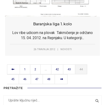
Baranjska liga 1. kolo
Lov ribe udicom na plovak Takmičenje je održano
15. 04. 2012. na Repnjaku. U kategoriji...
26 TRAVNJA 2012
|
NOVOSTI
1
2
…
42
43
44
45
46
47
48
PRETRAŽITE