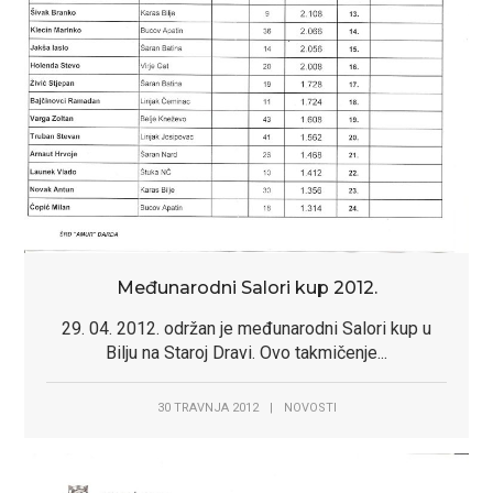
Međunarodni Salori kup 2012.
29. 04. 2012. održan je međunarodni Salori kup u
Bilju na Staroj Dravi. Ovo takmičenje...
Dobro došli na
Dobro došli na
Dobro došli u selo
Dobro došli u selo
službene stranice
službene stranice
30 TRAVNJA 2012
|
NOVOSTI
kulina
kulina
Općine Jagodnjak
Općine Jagodnjak