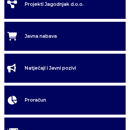
Projekti Jagodnjak d.o.o.
Dobro došli na
Dobro došli na
Dobro došli u selo
Dobro došli u selo
službene stranice
službene stranice
kulina
kulina
Općine Jagodnjak
Općine Jagodnjak
Javna nabava
Natječaji i Javni pozivi
Proračun