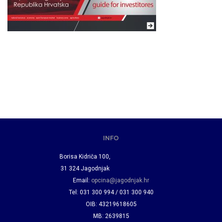
INFO
Borisa Kidriča 100,
31 324 Jagodnjak
Email:
opcina@jagodnjak.hr
Tel: 031 300 994 / 031 300 940
OIB: 43219618605
MB: 2639815