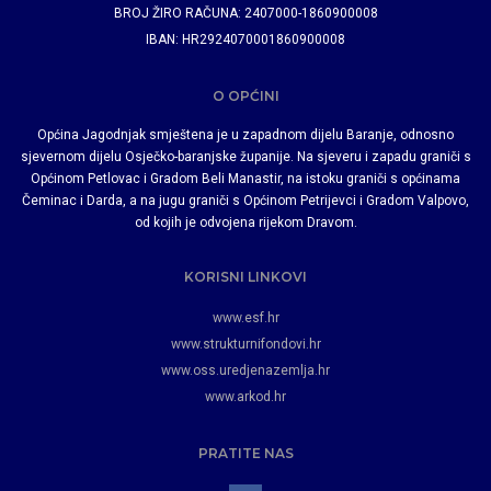
BROJ ŽIRO RAČUNA: 2407000-1860900008
IBAN: HR2924070001860900008
O OPĆINI
Općina Jagodnjak smještena je u zapadnom dijelu Baranje, odnosno
sjevernom dijelu Osječko-baranjske županije. Na sjeveru i zapadu graniči s
Općinom Petlovac i Gradom Beli Manastir, na istoku graniči s općinama
Čeminac i Darda, a na jugu graniči s Općinom Petrijevci i Gradom Valpovo,
od kojih je odvojena rijekom Dravom.
KORISNI LINKOVI
www.esf.hr
www.strukturnifondovi.hr
www.oss.uredjenazemlja.hr
www.arkod.hr
PRATITE NAS