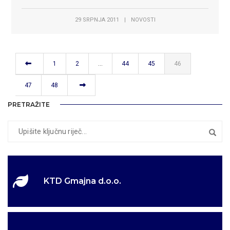
29 SRPNJA 2011
|
NOVOSTI
1
2
…
44
45
46
47
48
PRETRAŽITE
KTD Gmajna d.o.o.