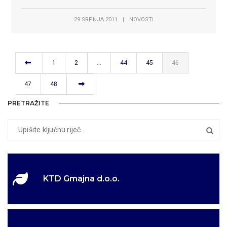
29 SRPNJA 2011
|
NOVOSTI
1
2
…
44
45
46
47
48
PRETRAŽITE
KTD Gmajna d.o.o.