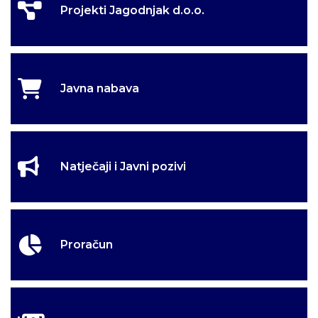
Projekti Jagodnjak d.o.o.
Dobro došli na
Dobro došli na
Dobro došli u selo
Dobro došli u selo
službene stranice
službene stranice
kulina
kulina
Općine Jagodnjak
Općine Jagodnjak
Javna nabava
Natječaji i Javni pozivi
Proračun