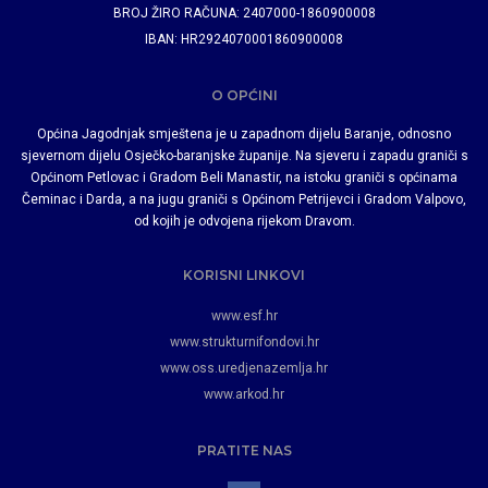
BROJ ŽIRO RAČUNA: 2407000-1860900008
IBAN: HR2924070001860900008
O OPĆINI
Općina Jagodnjak smještena je u zapadnom dijelu Baranje, odnosno
sjevernom dijelu Osječko-baranjske županije. Na sjeveru i zapadu graniči s
Općinom Petlovac i Gradom Beli Manastir, na istoku graniči s općinama
Čeminac i Darda, a na jugu graniči s Općinom Petrijevci i Gradom Valpovo,
od kojih je odvojena rijekom Dravom.
KORISNI LINKOVI
www.esf.hr
www.strukturnifondovi.hr
www.oss.uredjenazemlja.hr
www.arkod.hr
PRATITE NAS