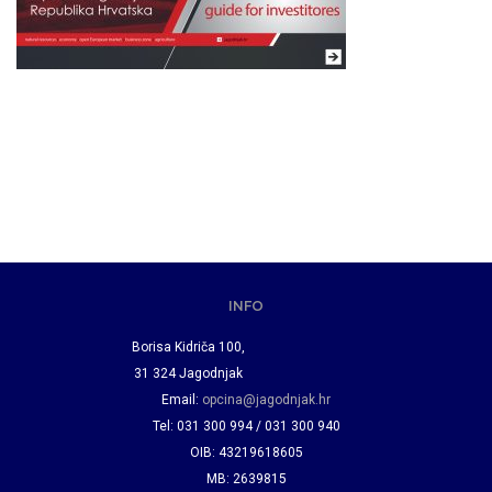
INFO
Borisa Kidriča 100,
31 324 Jagodnjak
Email:
opcina@jagodnjak.hr
Tel: 031 300 994 / 031 300 940
OIB: 43219618605
MB: 2639815