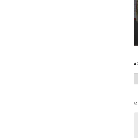
A
A
o
I