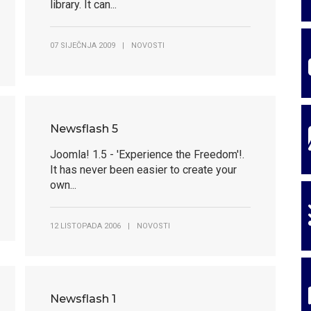
library. It can...
07 SIJEČNJA 2009
|
NOVOSTI
Newsflash 5
Joomla! 1.5 - 'Experience the Freedom'!.
It has never been easier to create your
own...
12 LISTOPADA 2006
|
NOVOSTI
 došli na sl
 došli na sl
 došli u selo 
 došli u selo 
Newsflash 1