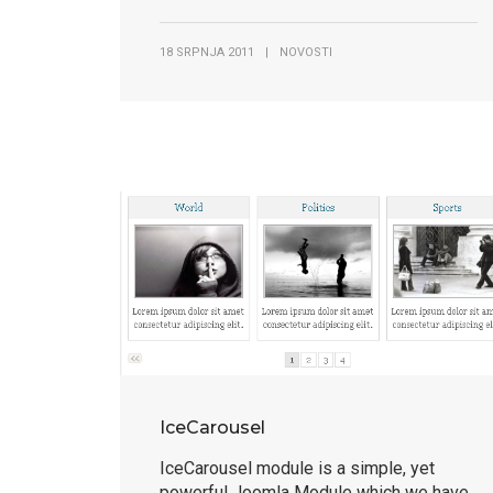
18 SRPNJA 2011
|
NOVOSTI
IceCarousel
IceCarousel module is a simple, yet
powerful Joomla Module which we have