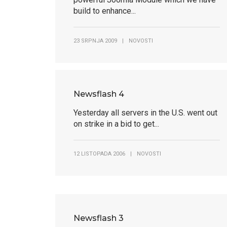
build to enhance...
23 SRPNJA 2009
|
NOVOSTI
Newsflash 4
Yesterday all servers in the U.S. went out
on strike in a bid to get...
12 LISTOPADA 2006
|
NOVOSTI
Dobro
Dobro
Dobro
Dobro
Newsflash 3