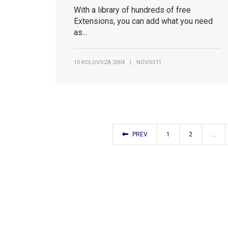
strani
strani
With a library of hundreds of free
Extensions, you can add what you need
as...
10 KOLOVOZA 2004
|
NOVOSTI
PREV
1
2
…