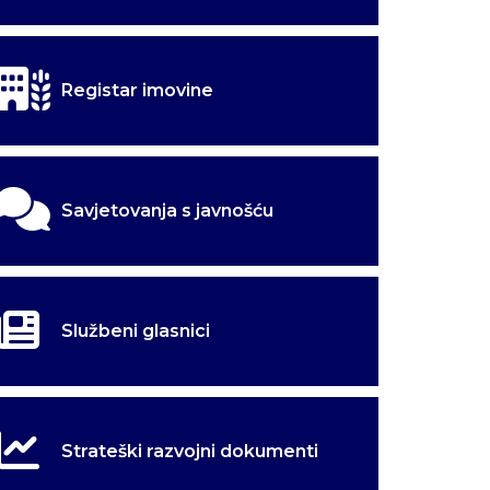
godnjak
godnjak
Registar imovine
Savjetovanja s javnošću
Službeni glasnici
Strateški razvojni dokumenti