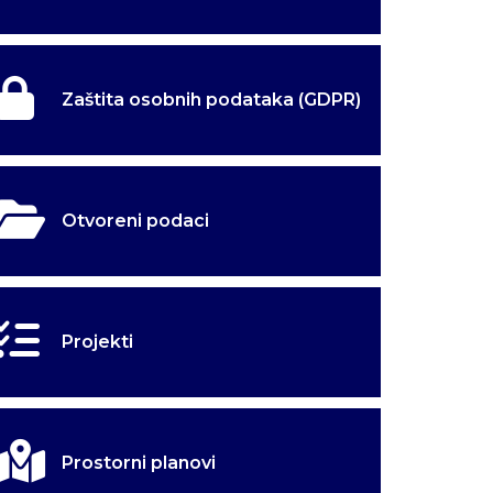
Zaštita osobnih podataka (GDPR)
Otvoreni podaci
Projekti
užbene
užbene
kulina
kulina
Prostorni planovi