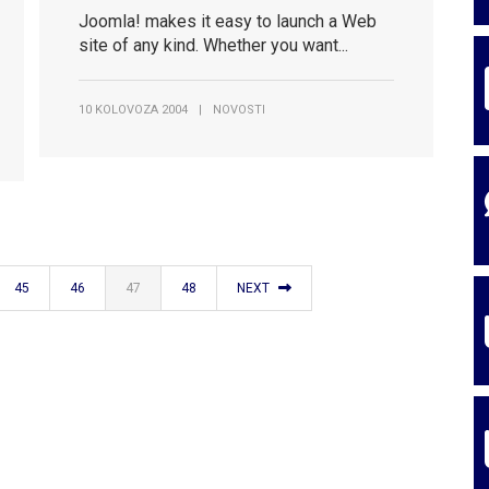
ce Općine Ja
ce Općine Ja
Joomla! makes it easy to launch a Web
site of any kind. Whether you want...
10 KOLOVOZA 2004
|
NOVOSTI
45
46
47
48
NEXT