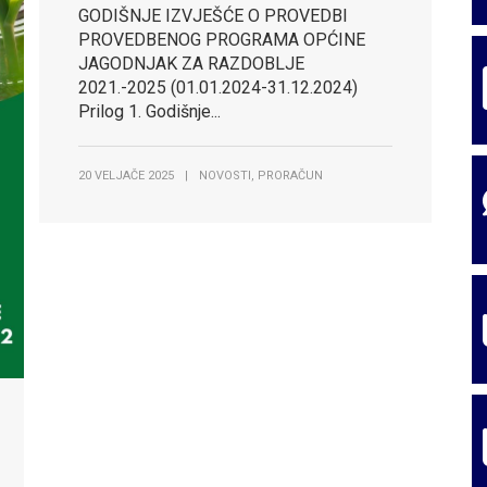
ce Općine Ja
ce Općine Ja
GODIŠNJE IZVJEŠĆE O PROVEDBI
PROVEDBENOG PROGRAMA OPĆINE
JAGODNJAK ZA RAZDOBLJE
2021.-2025 (01.01.2024-31.12.2024)
Prilog 1. Godišnje...
,
20 VELJAČE 2025
|
NOVOSTI
PRORAČUN