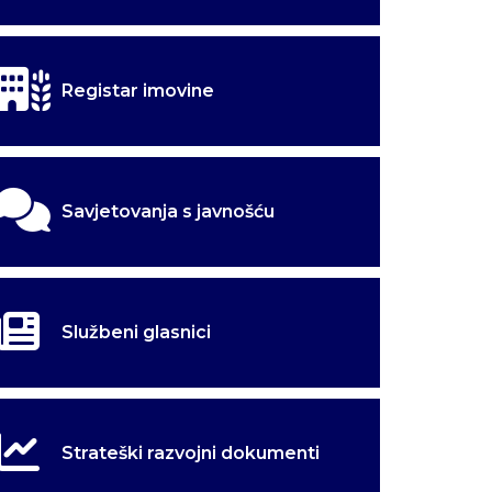
godnjak
godnjak
Registar imovine
Savjetovanja s javnošću
Službeni glasnici
Strateški razvojni dokumenti