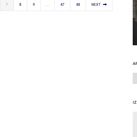
7
8
9
…
47
48
NEXT
A
A
o
I