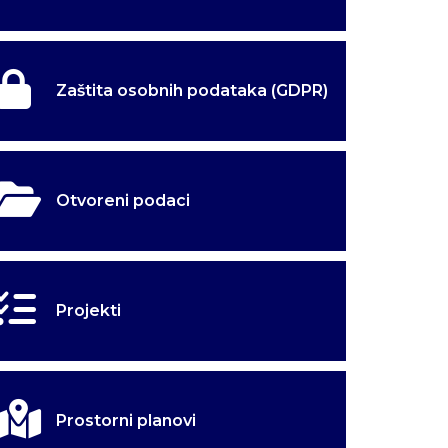
Zaštita osobnih podataka (GDPR)
Otvoreni podaci
Projekti
užbene
užbene
kulina
kulina
Prostorni planovi