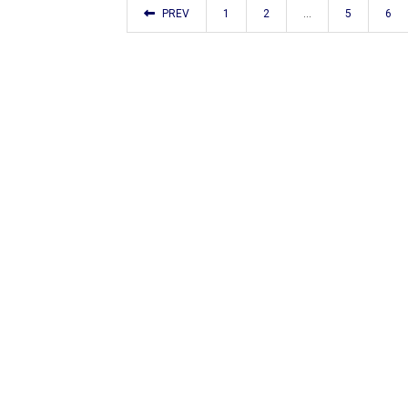
PREV
1
2
…
5
6