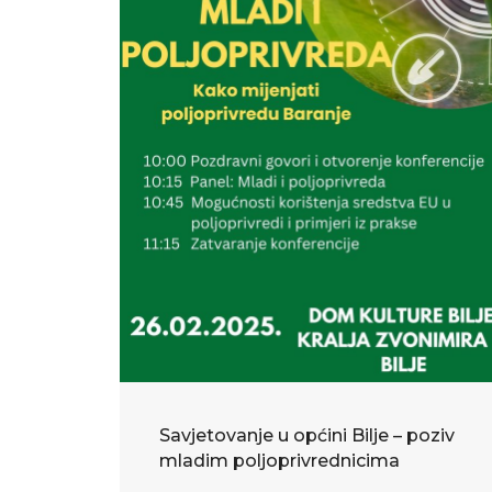
strani
strani
Savjetovanje u općini Bilje – poziv
mladim poljoprivrednicima