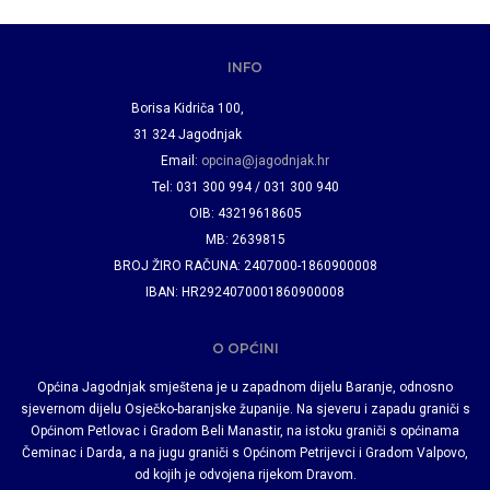
INFO
Borisa Kidriča 100,
31 324 Jagodnjak
Email:
opcina@jagodnjak.hr
Tel: 031 300 994 / 031 300 940
OIB: 43219618605
MB: 2639815
BROJ ŽIRO RAČUNA: 2407000-1860900008
IBAN: HR2924070001860900008
O OPĆINI
Općina Jagodnjak smještena je u zapadnom dijelu Baranje, odnosno
sjevernom dijelu Osječko-baranjske županije. Na sjeveru i zapadu graniči s
Općinom Petlovac i Gradom Beli Manastir, na istoku graniči s općinama
Čeminac i Darda, a na jugu graniči s Općinom Petrijevci i Gradom Valpovo,
od kojih je odvojena rijekom Dravom.