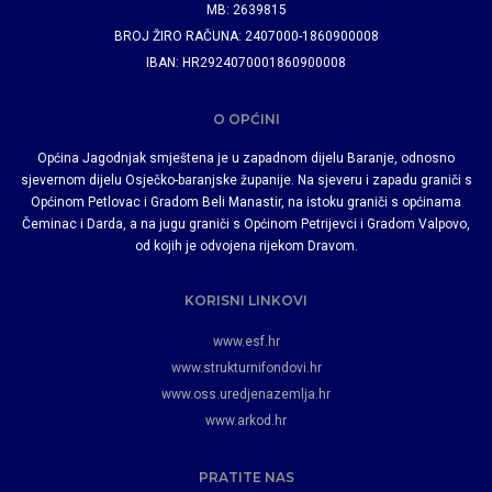
MB: 2639815
BROJ ŽIRO RAČUNA: 2407000-1860900008
IBAN: HR2924070001860900008
O OPĆINI
Općina Jagodnjak smještena je u zapadnom dijelu Baranje, odnosno
sjevernom dijelu Osječko-baranjske županije. Na sjeveru i zapadu graniči s
Općinom Petlovac i Gradom Beli Manastir, na istoku graniči s općinama
Čeminac i Darda, a na jugu graniči s Općinom Petrijevci i Gradom Valpovo,
od kojih je odvojena rijekom Dravom.
KORISNI LINKOVI
www.esf.hr
www.strukturnifondovi.hr
www.oss.uredjenazemlja.hr
www.arkod.hr
PRATITE NAS