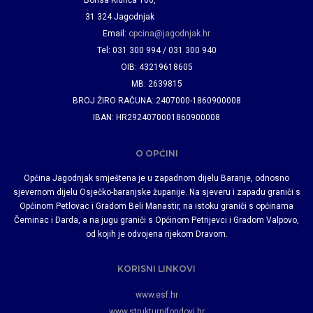
Borisa Kidriča 100,
31 324 Jagodnjak
Email:
opcina@jagodnjak.hr
Tel: 031 300 994 / 031 300 940
OIB: 43219618605
MB: 2639815
BROJ ŽIRO RAČUNA: 2407000-1860900008
IBAN: HR2924070001860900008
O OPĆINI
Općina Jagodnjak smještena je u zapadnom dijelu Baranje, odnosno
sjevernom dijelu Osječko-baranjske županije. Na sjeveru i zapadu graniči s
Općinom Petlovac i Gradom Beli Manastir, na istoku graniči s općinama
Čeminac i Darda, a na jugu graniči s Općinom Petrijevci i Gradom Valpovo,
od kojih je odvojena rijekom Dravom.
KORISNI LINKOVI
www.esf.hr
www.strukturnifondovi.hr