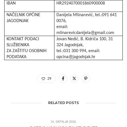
IBAN
HR2924070001860900008
NAČELNIK OPĆINE
Danijela Mlinarević, tel.:091 641
JAGODNJAK
0076,
email:
mlinarevicdanijela@gmail.com
KONTAKT PODACI
Jovan Nedić, B. Kidriča 100, 31
SLUŽBENIKA
324 Jagodnjak,
ZA ZAŠTITU OSOBNIH
tel.:031 300 994, email:
PODATAKA
opcina@jagodnjak.hr
29
RELATED POSTS
16. SRPNJA 2026.