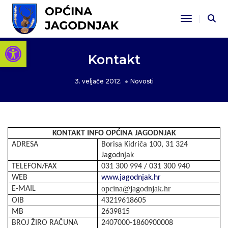
Toggle Na
Open toolbar
Kontakt
3. veljače 2012.
Novosti
KONTAKT INFO OPĆINA JAGODNJAK
ADRESA
Borisa Kidriča 100, 31 324
Jagodnjak
TELEFON/FAX
031 300 994 / 031 300 940
WEB
www.jagodnjak.hr
opcina@jagodnjak.hr
E-MAIL
OIB
43219618605
MB
2639815
BROJ ŽIRO RAČUNA
2407000-1860900008