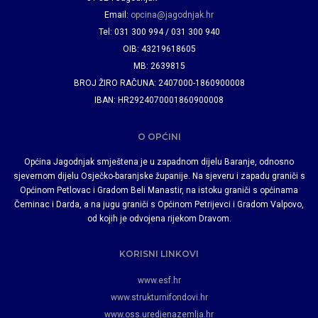
Email:
opcina@jagodnjak.hr
Tel: 031 300 994 / 031 300 940
OIB: 43219618605
MB: 2639815
BROJ ŽIRO RAČUNA: 2407000-1860900008
IBAN: HR2924070001860900008
O OPĆINI
Općina Jagodnjak smještena je u zapadnom dijelu Baranje, odnosno
sjevernom dijelu Osječko-baranjske županije. Na sjeveru i zapadu graniči s
Općinom Petlovac i Gradom Beli Manastir, na istoku graniči s općinama
Čeminac i Darda, a na jugu graniči s Općinom Petrijevci i Gradom Valpovo,
od kojih je odvojena rijekom Dravom.
KORISNI LINKOVI
www.esf.hr
www.strukturnifondovi.hr
www.oss.uredjenazemlja.hr