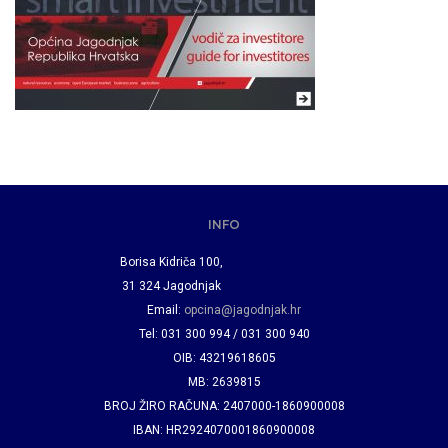
INFO
Borisa Kidriča 100,
31 324 Jagodnjak
Email:
opcina@jagodnjak.hr
Tel: 031 300 994 / 031 300 940
OIB: 43219618605
MB: 2639815
BROJ ŽIRO RAČUNA: 2407000-1860900008
IBAN: HR2924070001860900008