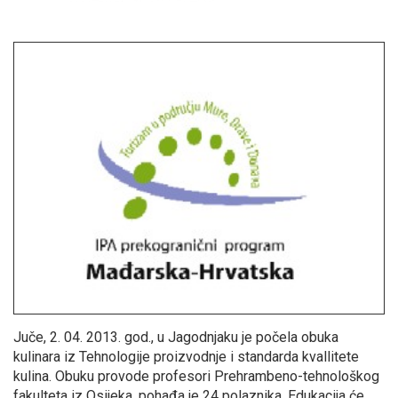
Juče, 2. 04. 2013. god., u Jagodnjaku je počela obuka
kulinara iz Tehnologije proizvodnje i standarda kvallitete
kulina. Obuku provode profesori Prehrambeno-tehnološkog
fakulteta iz Osijeka, pohađa je 24 polaznika. Edukacija će