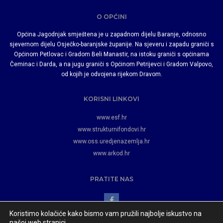
O OPĆINI
Općina Jagodnjak smještena je u zapadnom dijelu Baranje, odnosno
sjevernom dijelu Osječko-baranjske županije. Na sjeveru i zapadu graniči s
Općinom Petlovac i Gradom Beli Manastir, na istoku graniči s općinama
Čeminac i Darda, a na jugu graniči s Općinom Petrijevci i Gradom Valpovo,
od kojih je odvojena rijekom Dravom.
KORISNI LINKOVI
www.esf.hr
www.strukturnifondovi.hr
www.oss.uredjenazemlja.hr
www.arkod.hr
PRATITE NAS
Koristimo kolačiće kako bismo vam pružili najbolje iskustvo na
našoj web stranici.