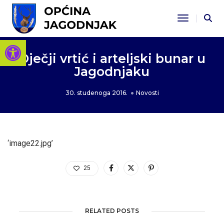
Toggle Na
Open toolbar
Dječji vrtić i arteljski bunar u
Jagodnjaku
30. studenoga 2016.
Novosti
‘image22.jpg’
25
RELATED POSTS