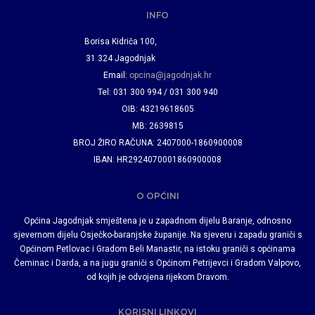
INFO
Borisa Kidriča 100,
31 324 Jagodnjak
Email:
opcina@jagodnjak.hr
Tel: 031 300 994 / 031 300 940
OIB: 43219618605
MB: 2639815
BROJ ŽIRO RAČUNA: 2407000-1860900008
IBAN: HR2924070001860900008
O OPĆINI
Općina Jagodnjak smještena je u zapadnom dijelu Baranje, odnosno
sjevernom dijelu Osječko-baranjske županije. Na sjeveru i zapadu graniči s
Općinom Petlovac i Gradom Beli Manastir, na istoku graniči s općinama
Čeminac i Darda, a na jugu graniči s Općinom Petrijevci i Gradom Valpovo,
od kojih je odvojena rijekom Dravom.
KORISNI LINKOVI