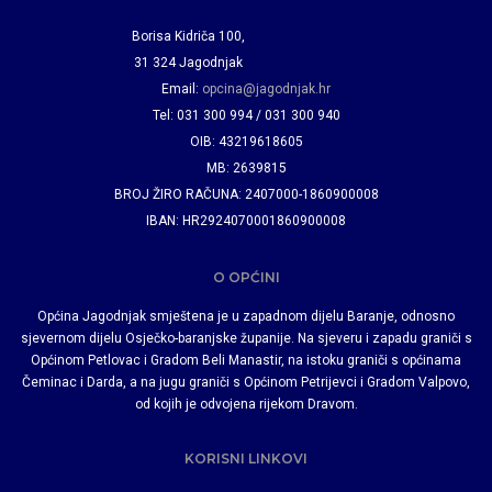
Borisa Kidriča 100,
31 324 Jagodnjak
Email:
opcina@jagodnjak.hr
Tel: 031 300 994 / 031 300 940
OIB: 43219618605
MB: 2639815
BROJ ŽIRO RAČUNA: 2407000-1860900008
IBAN: HR2924070001860900008
O OPĆINI
Općina Jagodnjak smještena je u zapadnom dijelu Baranje, odnosno
sjevernom dijelu Osječko-baranjske županije. Na sjeveru i zapadu graniči s
Općinom Petlovac i Gradom Beli Manastir, na istoku graniči s općinama
Čeminac i Darda, a na jugu graniči s Općinom Petrijevci i Gradom Valpovo,
od kojih je odvojena rijekom Dravom.
KORISNI LINKOVI