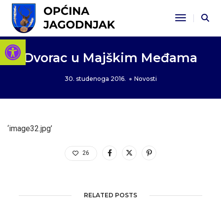
Toggle Na
Open toolbar
Dvorac u Majškim Međama
30. studenoga 2016.
Novosti
‘image32.jpg’
26
RELATED POSTS