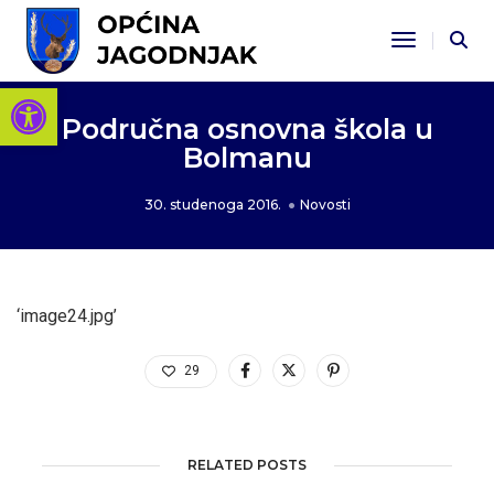
Toggle Na
Open toolbar
Područna osnovna škola u
Bolmanu
30. studenoga 2016.
Novosti
‘image24.jpg’
29
RELATED POSTS