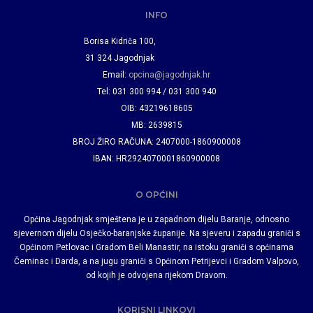
INFO
Borisa Kidriča 100,
31 324 Jagodnjak
Email:
opcina@jagodnjak.hr
Tel: 031 300 994 / 031 300 940
OIB: 43219618605
MB: 2639815
BROJ ŽIRO RAČUNA: 2407000-1860900008
IBAN: HR2924070001860900008
O OPĆINI
Općina Jagodnjak smještena je u zapadnom dijelu Baranje, odnosno
sjevernom dijelu Osječko-baranjske županije. Na sjeveru i zapadu graniči s
Općinom Petlovac i Gradom Beli Manastir, na istoku graniči s općinama
Čeminac i Darda, a na jugu graniči s Općinom Petrijevci i Gradom Valpovo,
od kojih je odvojena rijekom Dravom.
KORISNI LINKOVI