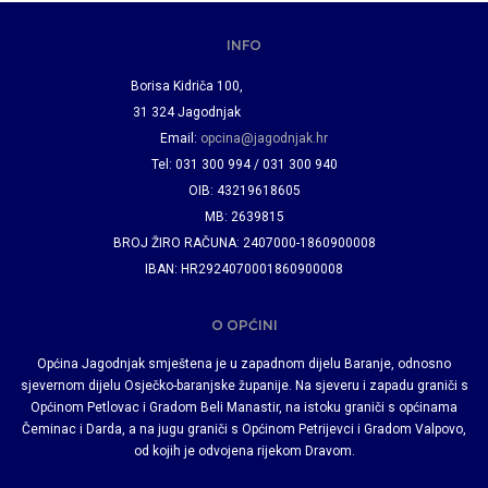
INFO
Borisa Kidriča 100,
31 324 Jagodnjak
Email:
opcina@jagodnjak.hr
Tel: 031 300 994 / 031 300 940
OIB: 43219618605
MB: 2639815
BROJ ŽIRO RAČUNA: 2407000-1860900008
IBAN: HR2924070001860900008
O OPĆINI
Općina Jagodnjak smještena je u zapadnom dijelu Baranje, odnosno
sjevernom dijelu Osječko-baranjske županije. Na sjeveru i zapadu graniči s
Općinom Petlovac i Gradom Beli Manastir, na istoku graniči s općinama
Čeminac i Darda, a na jugu graniči s Općinom Petrijevci i Gradom Valpovo,
od kojih je odvojena rijekom Dravom.