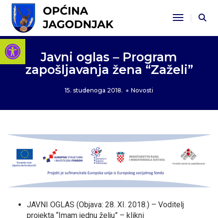
Toggle Na
Open toolbar
Javni oglas – Program
zapošljavanja žena “Zaželi”
15. studenoga 2018.
Novosti
JAVNI OGLAS (Objava: 28. XI. 2018.) – Voditelj
projekta “Imam jednu želju” – klikni