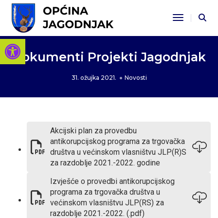
Toggle Na
Open toolbar
Dokumenti Projekti Jagodnjak
31. ožujka 2021.
Novosti
Akcijski plan za provedbu
antikorupcijskog programa za trgovačka
društva u većinskom vlasništvu JLP(R)S
za razdoblje 2021.-2022. godine
Izvješće o provedbi antikorupcijskog
programa za trgovačka društva u
većinskom vlasništvu JLP(RS) za
razdoblje 2021.-2022. (.pdf)