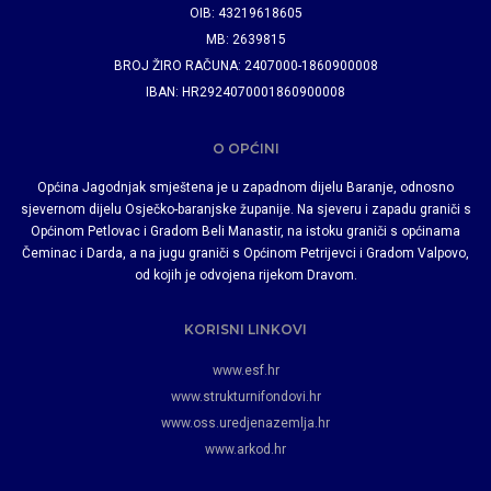
OIB: 43219618605
MB: 2639815
BROJ ŽIRO RAČUNA: 2407000-1860900008
IBAN: HR2924070001860900008
O OPĆINI
Općina Jagodnjak smještena je u zapadnom dijelu Baranje, odnosno
sjevernom dijelu Osječko-baranjske županije. Na sjeveru i zapadu graniči s
Općinom Petlovac i Gradom Beli Manastir, na istoku graniči s općinama
Čeminac i Darda, a na jugu graniči s Općinom Petrijevci i Gradom Valpovo,
od kojih je odvojena rijekom Dravom.
KORISNI LINKOVI
www.esf.hr
www.strukturnifondovi.hr
www.oss.uredjenazemlja.hr
www.arkod.hr