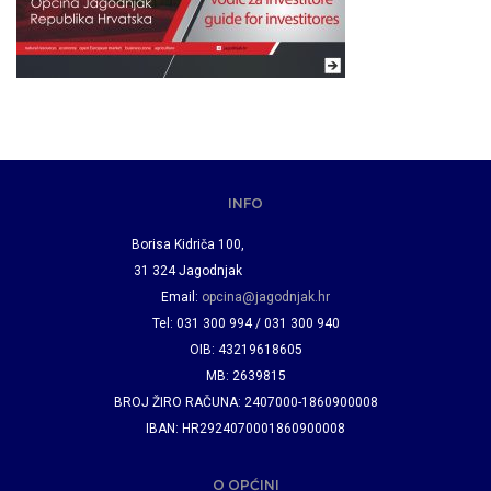
INFO
Borisa Kidriča 100,
31 324 Jagodnjak
Email:
opcina@jagodnjak.hr
Tel: 031 300 994 / 031 300 940
OIB: 43219618605
MB: 2639815
BROJ ŽIRO RAČUNA: 2407000-1860900008
IBAN: HR2924070001860900008
O OPĆINI