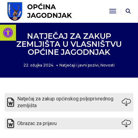
Toggle Na
Open toolbar
NATJEČAJ ZA ZAKUP
ZEMLJIŠTA U VLASNIŠTVU
OPĆINE JAGODNJAK
22. ožujka 2024.
Natječaji i javni pozivi
,
Novosti
Natječaj za zakup općinskog poljoprivrednog
zemljišta
Obrazac za prijavu