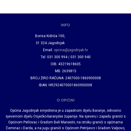
INFO
Borisa Kidriča 100,
31 324 Jagodnjak
Email:
opcina@jagodnjak.hr
Tel: 031 300 994 / 031 300 940
OIB: 43219618605
MB: 2639815
BROJ ŽIRO RAČUNA: 2407000-1860900008
IBAN: HR2924070001860900008
O OPĆINI
Općina Jagodnjak smještena je u zapadnom dijelu Baranje, odnosno
sjevernom dijelu Osječko-baranjske županije. Na sjeveru i zapadu graniči s
Općinom Petlovac i Gradom Beli Manastir, na istoku graniči s općinama
Čeminac i Darda, a na jugu graniči s Općinom Petrijevci i Gradom Valpovo,