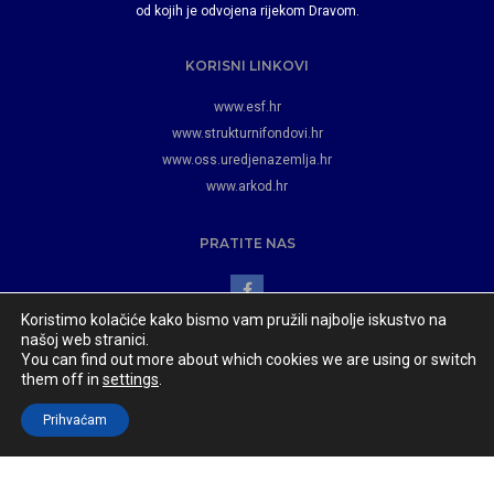
od kojih je odvojena rijekom Dravom.
KORISNI LINKOVI
www.esf.hr
www.strukturnifondovi.hr
www.oss.uredjenazemlja.hr
www.arkod.hr
PRATITE NAS
Koristimo kolačiće kako bismo vam pružili najbolje iskustvo na
našoj web stranici.
You can find out more about which cookies we are using or switch
them off in
settings
.
Općina Jagodnjak
© 2023 Razvoj i održavanje:
www.appydevelopment.com
Prihvaćam