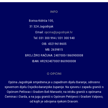
INFO
Borisa Kidriča 100,
31 324 Jagodnjak
Email:
opcina@jagodnjak.hr
Tel: 031 300 994 / 031 300 940
OIB: 43219618605
MB: 2639815
BROJ ŽIRO RAČUNA: 2407000-1860900008
IBAN: HR2924070001860900008
O OPĆINI
Općina Jagodnjak smještena je u zapadnom dijelu Baranje, odnosno
sjevernom dijelu Osječko-baranjske županije. Na sjeveru i zapadu graniči s
Općinom Petlovac i Gradom Beli Manastir, na istoku graniči s općinama
Čeminac i Darda, a na jugu graniči s Općinom Petrijevci i Gradom Valpovo,
od kojih je odvojena rijekom Dravom.