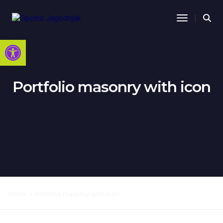
Toggle Na
Open toolbar
Portfolio masonry with icon
Home
Portfolio masonry with icon