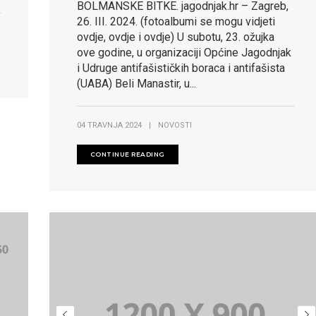
BOLMANSKE BITKE. jagodnjak.hr – Zagreb,
26. III. 2024. (fotoalbumi se mogu vidjeti
ovdje, ovdje i ovdje) U subotu, 23. ožujka
ove godine, u organizaciji Općine Jagodnjak
i Udruge antifašističkih boraca i antifašista
(UABA) Beli Manastir, u...
04 TRAVNJA 2024
|
NOVOSTI
CONTINUE READING