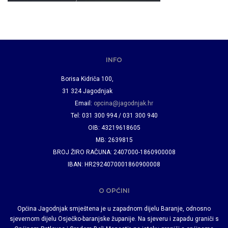
INFO
Borisa Kidriča 100,
31 324 Jagodnjak
Email:
opcina@jagodnjak.hr
Tel: 031 300 994 / 031 300 940
OIB: 43219618605
MB: 2639815
BROJ ŽIRO RAČUNA: 2407000-1860900008
IBAN: HR2924070001860900008
O OPĆINI
Općina Jagodnjak smještena je u zapadnom dijelu Baranje, odnosno
sjevernom dijelu Osječko-baranjske županije. Na sjeveru i zapadu graniči s