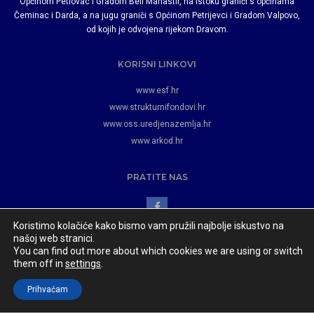
Općinom Petlovac i Gradom Beli Manastir, na istoku graniči s općinama
Čeminac i Darda, a na jugu graniči s Općinom Petrijevci i Gradom Valpovo,
od kojih je odvojena rijekom Dravom.
KORISNI LINKOVI
www.esf.hr
www.strukturnifondovi.hr
www.oss.uredjenazemlja.hr
www.arkod.hr
PRATITE NAS
Koristimo kolačiće kako bismo vam pružili najbolje iskustvo na
našoj web stranici.
You can find out more about which cookies we are using or switch
them off in
settings
.
Općina Jagodnjak
© 2023 Razvoj i održavanje:
www.appydevelopment.com
Prihvaćam